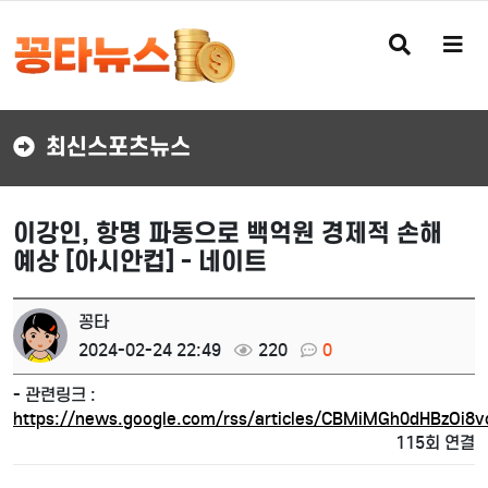
검
메
색
뉴
버
버
튼
튼
최신스포츠뉴스
이강인, 항명 파동으로 백억원 경제적 손해
예상 [아시안컵] - 네이트
꽁타
2024-02-24 22:49
220
0
- 관련링크 :
https://news.google.com/rss/articles/CBMiMGh0dHBzOi
115회 연결