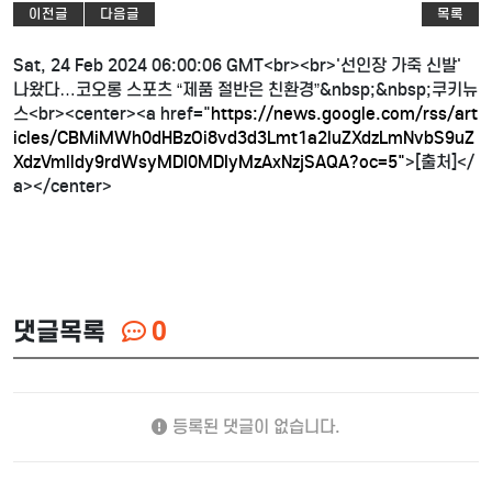
이전글
다음글
목록
Sat, 24 Feb 2024 06:00:06 GMT<br><br>'선인장 가죽 신발'
나왔다…코오롱 스포츠 “제품 절반은 친환경”&nbsp;&nbsp;쿠키뉴
스<br><center><a href="
https://news.google.com/rss/art
icles/CBMiMWh0dHBzOi8vd3d3Lmt1a2luZXdzLmNvbS9uZ
XdzVmlldy9rdWsyMDI0MDIyMzAxNzjSAQA?oc=5"
>[출처]</
a></center>
댓글목록
0
등록된 댓글이 없습니다.