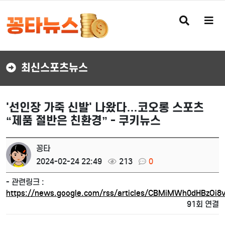
검
메
색
뉴
버
버
튼
튼
최신스포츠뉴스
'선인장 가죽 신발' 나왔다…코오롱 스포츠
“제품 절반은 친환경” - 쿠키뉴스
꽁타
2024-02-24 22:49
213
0
- 관련링크 :
https://news.google.com/rss/articles/CBMiMWh0dHBzOi
91회 연결