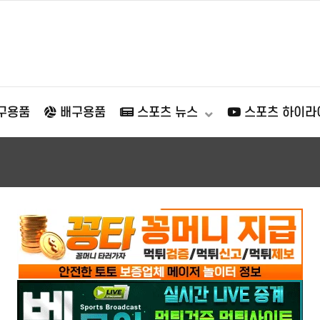
구용품
배구용품
스포츠 뉴스
스포츠 하이라