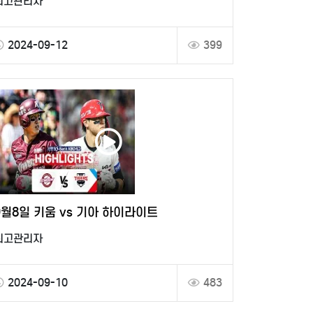
최고관리자
2024-09-12
399
9월8일 키움 vs 기아 하이라이트
최고관리자
2024-09-10
483