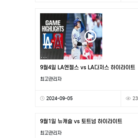
9월4일 LA엔젤스 vs LA다저스 하이라이트
최고관리자
2024-09-05
23
9월1일 뉴캐슬 vs 토트넘 하이라이트
최고관리자