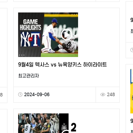
9월4일 텍사스 vs 뉴욕양키스 하이라이트
최고관리자
2024-09-06
248
8