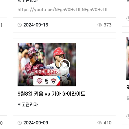
최고관리자
https://youtu.be/NFgaV0HvTII|NFgaV0HvTII
2024-09-13
373
1
9월8일 키움 vs 기아 하이라이트
최고관리자
2024-09-09
410
0