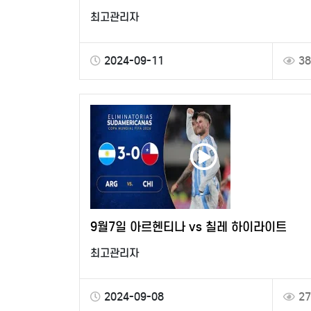
최고관리자
2024-09-11
38
9월7일 아르헨티나 vs 칠레 하이라이트
최고관리자
2024-09-08
27