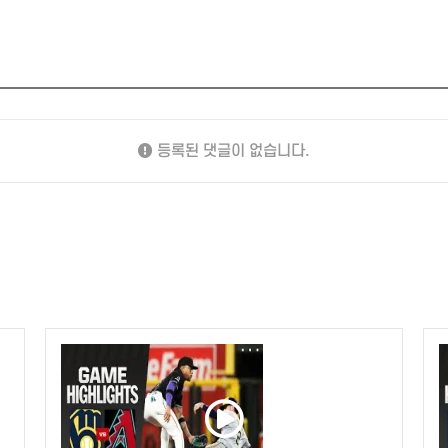
등록된 댓글이 없습니다.