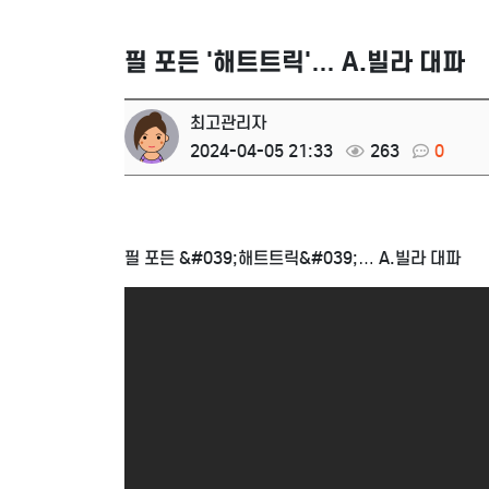
필 포든 '해트트릭'… A.빌라 대파
최고관리자
2024-04-05 21:33
263
0
필 포든 &#039;해트트릭&#039;… A.빌라 대파