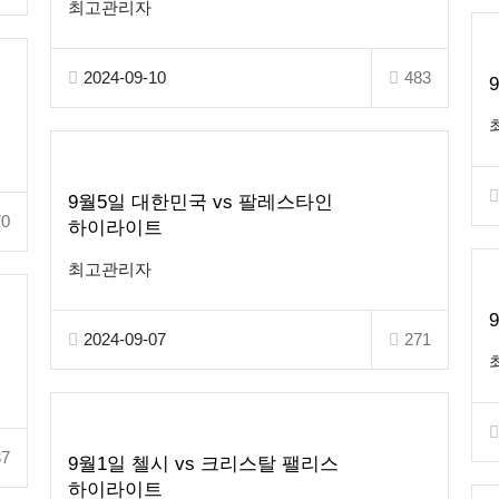
최고관리자
2024-09-10
483
9월5일 대한민국 vs 팔레스타인
70
하이라이트
최고관리자
2024-09-07
271
37
9월1일 첼시 vs 크리스탈 팰리스
하이라이트