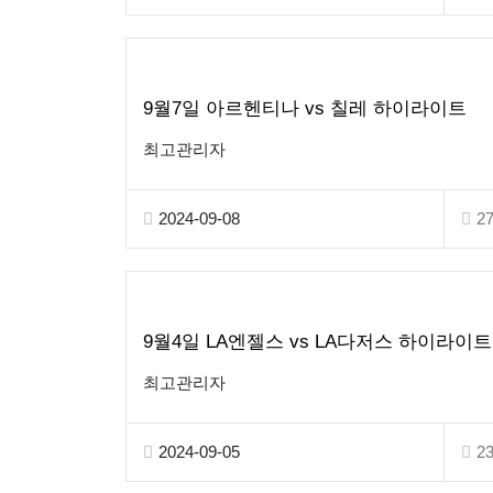
9월7일 아르헨티나 vs 칠레 하이라이트
최고관리자
2024-09-08
2
9월4일 LA엔젤스 vs LA다저스 하이라이트
최고관리자
2024-09-05
2