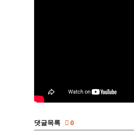
댓글목록
0