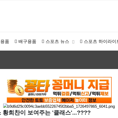
용품
배구용품
스포츠 뉴스
스포츠 하이라이
황희찬이 보여주는 '클래스'...????