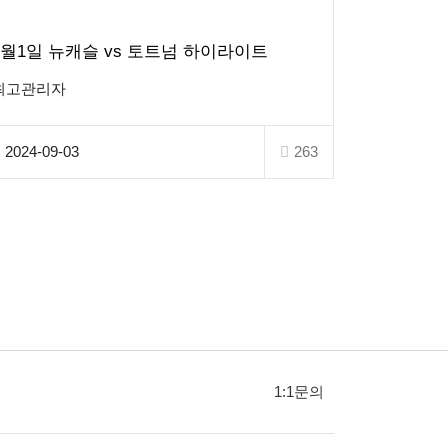
9월1일 뉴캐슬 vs 토트넘 하이라이트
최고관리자
2024-09-03
263
1:1문의