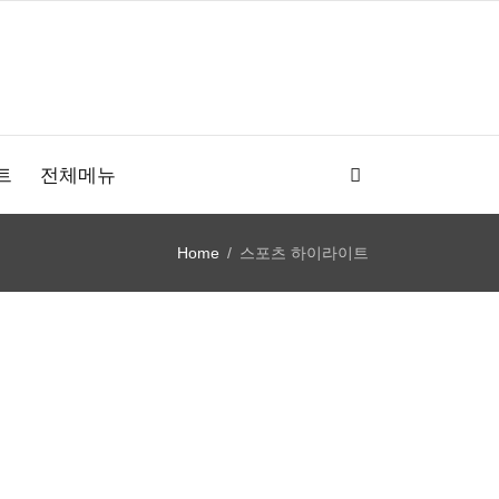
트
전체메뉴
Home
스포츠 하이라이트