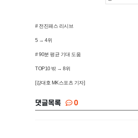
# 전진패스 리시브
5 → 4위
# 90분 평균 기대 도움
TOP10 밖 → 8위
[강대호 MK스포츠 기자]
댓글목록
0