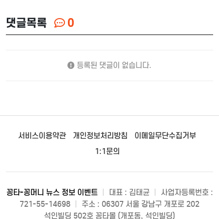
댓글목록
0
등록된 댓글이 없습니다.
서비스이용약관
개인정보처리방침
이메일무단수집거부
1:1문의
꽁타-꽁머니 뉴스 정보 이벤트
|
대표 : 김태균
|
사업자등록번호 :
721-55-14698
|
주소 : 06307 서울 강남구 개포로 202
석인빌딩 502호 꽁타몰 (개포동, 석인빌딩)