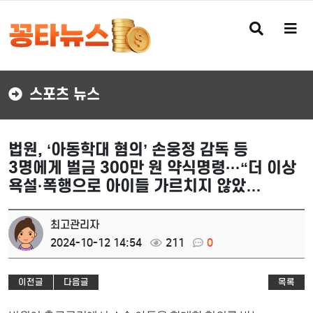
검
메
색
뉴
버
버
튼
튼
스포츠 뉴스
법원, ‘아동학대 혐의’ 손웅정 감독 등
3명에게 벌금 300만 원 약식명령···“더 이상
욕설·폭행으로 아이들 가르치지 않았…
최고관리자
2024-10-12 14:54
211
0
이전글
다음글
목록