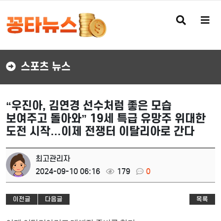
검
메
색
뉴
버
버
튼
튼
스포츠 뉴스
“우진아, 김연경 선수처럼 좋은 모습
보여주고 돌아와” 19세 특급 유망주 위대한
도전 시작…이제 전쟁터 이탈리아로 간다
최고관리자
2024-09-10 06:16
179
0
이전글
다음글
목록