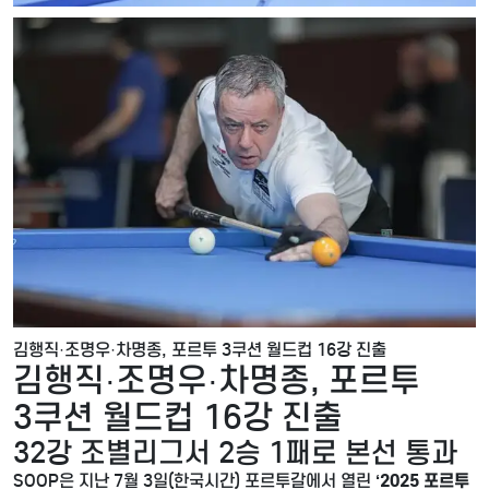
김행직·조명우·차명종, 포르투 3쿠션 월드컵 16강 진출
김행직·조명우·차명종, 포르투
3쿠션 월드컵 16강 진출
32강 조별리그서 2승 1패로 본선 통과
SOOP은 지난 7월 3일(한국시간) 포르투갈에서 열린
‘2025 포르투