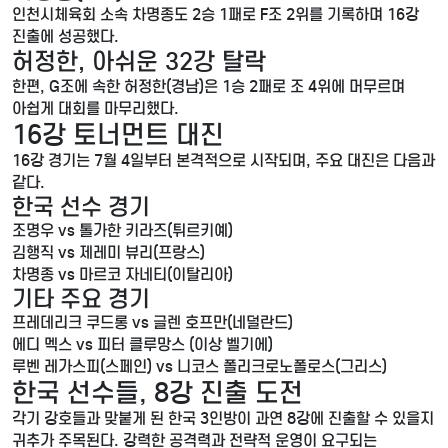
인천시체육회 소속 차명종도 2승 1패로 F조 2위를 기록하며 16강
진출에 성공했다.
허정한, 아쉬운 32강 탈락
한편, G조에 속한 허정한(경남)은 1승 2패로 조 4위에 머무르며
아쉽게 대회를 마무리했다.
16강 토너먼트 대진
16강 경기는 7월 4일부터 본격적으로 시작되며, 주요 대진은 다음과
같다.
한국 선수 경기
조명우 vs 톨가한 키라즈(튀르키예)
김행직 vs 제레미 뷰리(프랑스)
차명종 vs 마르코 자네티(이탈리아)
기타 주요 경기
프레데리크 쿠드롱 vs 글렌 호프만(네덜란드)
에디 멕스 vs 피터 클루망스 (이상 벨기에)
루벤 레가스피(스페인) vs 니코스 폴리크로노폴로스(그리스)
한국 선수들, 8강 진출 도전
각기 강호들과 맞붙게 된 한국 3인방이 과연 8강에 진출할 수 있을지
귀추가 주목된다. 강력한 공격력과 전략적 운영이 요구되는