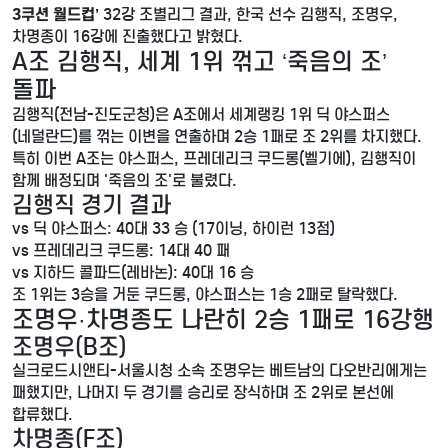
3쿠션 월드컵’
32강 조별리그 결과, 한국 선수 김행직, 조명우,
차명종이 16강에 진출했다고 밝혔다.
A조 김행직, 세계 1위 꺾고 ‘죽음의 조’
돌파
김행직(전남-진도군청)은 A조에서 세계랭킹 1위 딕 야스퍼스
(네덜란드)를 꺾는 이변을 연출하며 2승 1패로 조 2위를 차지했다.
특히 이번 A조는 야스퍼스, 프레데리크 쿠드롱(벨기에), 김행직이
함께 배정되며 '죽음의 조'로 불렸다.
김행직 경기 결과
vs 딕 야스퍼스: 40대 33 승 (17이닝, 하이런 13점)
vs 프레데리크 쿠드롱: 14대 40 패
vs 지하드 콜파드(레바논): 40대 16 승
조 1위는 3승을 거둔 쿠드롱, 야스퍼스는 1승 2패로 탈락했다.
조명우·차명종도 나란히 2승 1패로 16강행
조명우(B조)
실크로드시앤티-서울시청 소속 조명우는 베트남의 다오반리에게는
패했지만, 나머지 두 경기를 승리로 장식하며 조 2위로 본선에
합류했다.
차명종(F조)