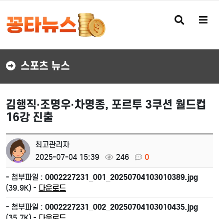
검
메
색
뉴
버
버
튼
튼
스포츠 뉴스
김행직·조명우·차명종, 포르투 3쿠션 월드컵
16강 진출
최고관리자
2025-07-04 15:39
246
0
- 첨부파일 :
0002227231_001_20250704103010389.jpg
(39.9K) -
다운로드
- 첨부파일 :
0002227231_002_20250704103010435.jpg
(35.7K) -
다운로드