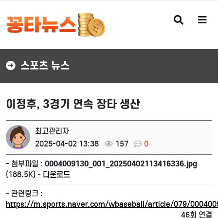
검
메
색
뉴
버
버
튼
튼
스포츠 뉴스
이정후, 3경기 연속 장타 생산
최고관리자
2025-04-02 13:38
157
0
- 첨부파일 :
0004009130_001_20250402113416336.jpg
(188.5K) -
다운로드
- 관련링크 :
https://m.sports.naver.com/wbaseball/article/079/00040
46회 연결