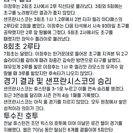
이정후는 2회초 2사에서 2루 직선타로 물러났다. 3회와 5회에는
초구를 노려봤지만 결과가 좋지 않았다.
샌프란시스코는 3회초 1사 1,2루에서 2번 타자 윌리 아다메스의
2루타로 2점을 뽑았다. 이정후는 다음 타석에서 시속 93마일 초구를
공략했지만 2루 앞 땅볼에 그쳤다. 5회초 2사에서도 초구를
때렸지만 좌익수 플라이로 물러났다.
8회초 2루타
7회초는 달랐다. 이정후는 한가운데로 들어온 초구를 지켜본 뒤 2구
슬라이더를 강하게 때려 좌중간 깊숙한 방면으로 타구를 날렸다.
여유있게 2루를 밟은 이정후는 1사 후 엘리엇 라모스의 유격수 앞
땅볼 때 3루를 밟았지만 후속타가 나오지 않았다.
경기 결과 및 샌프란시스코의 승리
샌프란시스코는 휴스턴을 3-1로 누르고 이틀 연속 승리를 챙겼다.
최근 3연승을 달리며 시즌 전적 4승 1패를 기록했다.
샌프란시스코는 아직 홈 경기를 치르지 않았다. 모두 원정에서 쌓은
성적이라 의미가 크다.
투수진 호투
전날 휴스턴전 조던 힉스의 호투에 이어 이날은 로건 웹이 경기를
지배했다. 웹은 7이닝 동안 탈삼진 6개를 곁들이며 5피안타