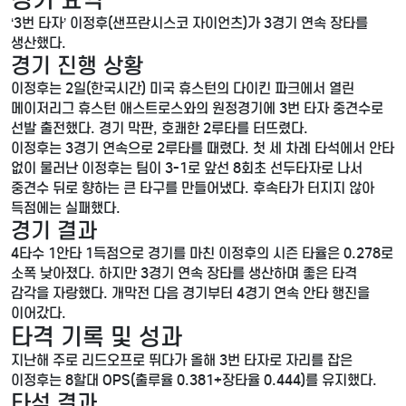
‘3번 타자’ 이정후(샌프란시스코 자이언츠)가 3경기 연속 장타를
생산했다.
경기 진행 상황
이정후는 2일(한국시간) 미국 휴스턴의 다이킨 파크에서 열린
메이저리그 휴스턴 애스트로스와의 원정경기에 3번 타자 중견수로
선발 출전했다. 경기 막판, 호쾌한 2루타를 터뜨렸다.
이정후는 3경기 연속으로 2루타를 때렸다. 첫 세 차례 타석에서 안타
없이 물러난 이정후는 팀이 3-1로 앞선 8회초 선두타자로 나서
중견수 뒤로 향하는 큰 타구를 만들어냈다. 후속타가 터지지 않아
득점에는 실패했다.
경기 결과
4타수 1안타 1득점으로 경기를 마친 이정후의 시즌 타율은 0.278로
소폭 낮아졌다. 하지만 3경기 연속 장타를 생산하며 좋은 타격
감각을 자랑했다. 개막전 다음 경기부터 4경기 연속 안타 행진을
이어갔다.
타격 기록 및 성과
지난해 주로 리드오프로 뛰다가 올해 3번 타자로 자리를 잡은
이정후는 8할대 OPS(출루율 0.381+장타율 0.444)를 유지했다.
타석 결과