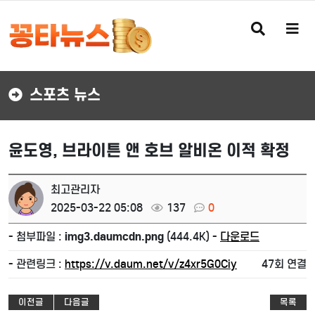
검
메
색
뉴
버
버
튼
튼
스포츠 뉴스
윤도영, 브라이튼 앤 호브 알비온 이적 확정
최고관리자
2025-03-22 05:08
137
0
- 첨부파일 :
img3.daumcdn.png
(444.4K) -
다운로드
- 관련링크 :
https://v.daum.net/v/z4xr5G0Ciy
47회 연결
이전글
다음글
목록