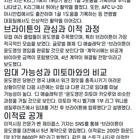
지난 시즌 K리그1에서 19경기 동안 1골 3도움을 기록하며 두각을
나타냈고, K리그에서 뛰어난 활약을 펼쳤다. 또한, AFC U-20
아시안컵에서도 출전하며 1골 1도움을 기록하는 등 연령별
대표팀에서도 인상적인 활약을 이어갔다.
브라이튼의 관심과 이적 과정
유럽 여러 클럽들이 윤도영을 주목했으며, 특히 브라이튼이 가장
적극적인 모습을 보였다. 글로벌 매체 ‘디 애슬레틱’은 “브라이튼이
윤도영의 영입을 완료할 것으로 보인다”며 “계약서에는 비공개
바이아웃 금액이 포함됐으며, 4년 계약이 체결될 전망”이라고
보도했다.
임대 가능성과 미토마와의 비교
윤도영은 당분간 영국 내에서 워크 퍼밋을 충족시키기 어려운
상황이므로 다음 시즌에는 유럽 내 다른 리그로 임대를 떠날
가능성이 높다. ‘디 애슬레틱’은 “윤도영은 미토마 카오루와 비슷한
과정을 거칠 것으로 보인다. 미토마 역시 벨기에 1부 리그 위니옹
생질루아즈에서 임대를 거친 후 브라이튼에 합류했다”고 설명했다.
이적료 공개
이적시장 전문가 벤 제이콥스 기자는 SNS를 통해 “브라이튼이
윤도영을 대전에서 5년 계약으로 영입했다. 이적료는 200만 파운드
(약 37억 8600만 원)”라고 밝혔다. 같은 해 스토크 시티로 이적한