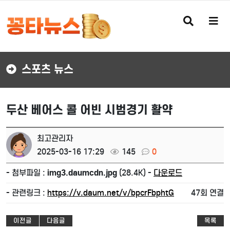
검
메
색
뉴
버
버
튼
튼
스포츠 뉴스
두산 베어스 콜 어빈 시범경기 활약
최고관리자
2025-03-16 17:29
145
0
- 첨부파일 :
img3.daumcdn.jpg
(28.4K) -
다운로드
- 관련링크 :
https://v.daum.net/v/bpcrFbphtG
47회 연결
이전글
다음글
목록