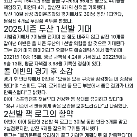
최고 구속 154㎞의 빠른 공을 구사하며 56개의 공으로 4이닝을
책임졌고, 피안타 4개, 탈삼진 6개의 성적을 기록했다.
앞선 10일 삼성 라이온즈와의 경기에서도 3이닝 동안 1피안타,
탈삼진 4개로 무실점 역투를 펼쳤다.
2025시즌 두산 1선발 기대
시범경기에서 7이닝을 던지며 한 점도 내주지 않고 삼진 10개를
잡아낸 어빈은 올 시즌 두산의 1선발 역할을 할 것으로 기대된다.
그는 과거 미국 메이저리그 오클랜드 애슬레틱스에서 활약하며
2021년 10승 15패, 평균 자책점 4.24를 기록했고, 2022년에는
9승 13패, 평균 자책점 3.98을 기록한 경험이 있다.
콜 어빈의 경기 후 소감
경기 후 인터뷰에서 어빈은 "오늘은 모든 구종을 점검하는 데 중점을
뒀다"며 "스피드, 구위, 로케이션 등 모든 부분에서 좋은 결과가 나와
만족스럽다"고 밝혔다.
이어 "스프링캠프 첫날부터 건강한 몸 상태를 유지하고 있다"며
"정규 시즌에서 팬들에게 좋은 모습을 보여드리겠다"고 다짐했다.
2선발 잭 로그의 활약
어빈에 이어 등판한 2선발 잭 로그는 3이닝 동안 안타 3개를 맞고
2실점했지만, 삼진 5개를 잡으며 구위를 과시했다.
로그는 "볼카운트를 유리하게 끌고 가려던 계획대로 돼 만족한다"며