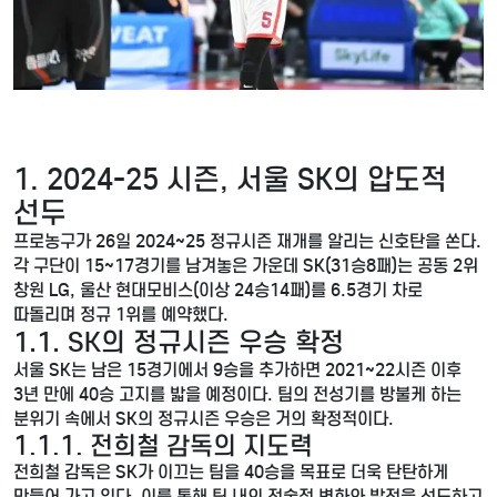
1. 2024-25 시즌, 서울 SK의 압도적
선두
프로농구가 26일 2024~25 정규시즌 재개를 알리는 신호탄을 쏜다.
각 구단이 15~17경기를 남겨놓은 가운데 SK(31승8패)는 공동 2위
창원 LG, 울산 현대모비스(이상 24승14패)를 6.5경기 차로
따돌리며 정규 1위를 예약했다.
1.1. SK의 정규시즌 우승 확정
서울 SK는 남은 15경기에서 9승을 추가하면 2021~22시즌 이후
3년 만에 40승 고지를 밟을 예정이다. 팀의 전성기를 방불케 하는
분위기 속에서 SK의 정규시즌 우승은 거의 확정적이다.
1.1.1. 전희철 감독의 지도력
전희철 감독은 SK가 이끄는 팀을 40승을 목표로 더욱 탄탄하게
만들어 가고 있다. 이를 통해 팀 내의 전술적 변화와 발전을 선도하고