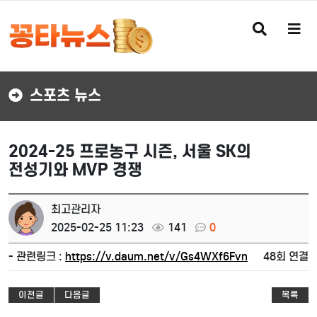
검
메
색
뉴
버
버
튼
튼
스포츠 뉴스
2024-25 프로농구 시즌, 서울 SK의
전성기와 MVP 경쟁
최고관리자
2025-02-25 11:23
141
0
- 관련링크 :
https://v.daum.net/v/Gs4WXf6Fvn
48회 연결
이전글
다음글
목록