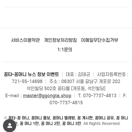
서비스이용약관
개인정보처리방침
이메일무단수집거부
1:1문의
꽁타-꽁머니 뉴스 정보 이벤트
|
대표 : 김태균
|
사업자등록번호 :
721-55-14698
|
주소 : 06307 서울 강남구 개포로 202
석인빌딩 502호 꽁타몰 (개포동, 석인빌딩)
E-mail :
master@ggongta.shop
|
T. 070-7737-4813
|
F.
070-7737-4815
©
꽁타-꽁 머니, 꽁머니 홍보, 꽁머니 텔레방, 꽁 게시판, 꽁머니 공유, 꽁 머니
5천, 꽁 머니 1만, 꽁 머니 2만, 꽁 머니 3만
. All Rights Reserved.