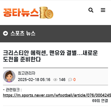
검
메
색
뉴
버
버
튼
튼
스포츠 뉴스
크리스티안 에릭센, 맨유와 결별…새로운
도전을 준비한다
최고관리자
2025-02-18 05:16
146
0
- 관련링크 :
https://m.sports.naver.com/wfootball/article/076/000424
69회 연결