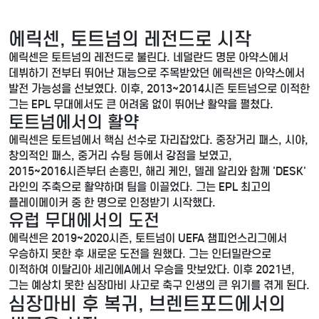
에릭센, 토트넘의 레전드로 시작
에릭센은 토트넘의 레전드로 불린다. 네덜란드 명문 아약스에서
데뷔하기 전부터 뛰어난 재능으로 주목받았던 에릭센은 아약스에서
발전 가능성을 선보였다. 이후, 2013~2014시즌 토트넘으로 이적한
그는 EPL 무대에서도 큰 어려움 없이 뛰어난 활약을 펼쳤다.
토트넘에서의 활약
에릭센은 토트넘에서 핵심 선수로 자리잡았다. 중장거리 패스, 시야,
창의적인 패스, 중거리 슈팅 등에서 강점을 보였고,
2015~2016시즌부터 손흥민, 해리 케인, 델레 알리와 함께 'DESK'
라인의 주축으로 활약하며 팀을 이끌었다. 그는 EPL 최고의
플레이메이커 중 한 명으로 인정받기 시작했다.
유럽 무대에서의 도전
에릭센은 2019~2020시즌, 토트넘이 UEFA 챔피언스리그에서
우승하지 못한 후 새로운 도전을 원했다. 그는 인터밀란으로
이적하여 이탈리아 세리에A에서 우승을 맛보았다. 이후 2021년,
그는 예상치 못한 심장마비 사고로 축구 인생의 큰 위기를 겪게 된다.
심장마비 후 복귀, 브렌트포드에서의