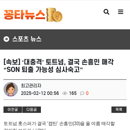
검
메
색
뉴
버
버
튼
튼
스포츠 뉴스
[속보] ‘대충격’ 토트넘, 결국 손흥민 매각
“SON 퇴출 가능성 심사숙고”
최고관리자
2025-02-12 00:56
165
0
이전글
다음글
목록
토트넘 홋스퍼가 결국 ‘캡틴’ 손흥민(33)을 올 여름 매각할