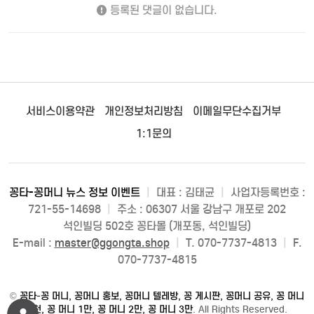
등록된 댓글이 없습니다.
서비스이용약관
개인정보처리방침
이메일무단수집거부
1:1문의
꽁타-꽁머니 뉴스 정보 이벤트
|
대표 : 김태균
|
사업자등록번호 :
721-55-14698
|
주소 : 06307 서울 강남구 개포로 202
석인빌딩 502호 꽁타몰 (개포동, 석인빌딩)
E-mail :
master@ggongta.shop
|
T. 070-7737-4813
|
F.
070-7737-4815
©
꽁타-꽁 머니, 꽁머니 홍보, 꽁머니 텔레방, 꽁 게시판, 꽁머니 공유, 꽁 머니
5천, 꽁 머니 1만, 꽁 머니 2만, 꽁 머니 3만
. All Rights Reserved.